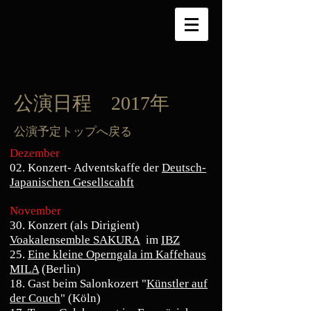
公演日程 2017年
​公演予定トップへ戻る
Dezember
02. Konzert- Adventskaffe der
Deutsch-
Japanischen Gesellscahft
November
30. Konzert (als Dirigient)
Voakalensemble SAKURA
im
IBZ
25.
Eine kleine Operngala
im Kaffehaus
MILA
(Berlin)
18. Gast beim Salonkozert "
Künstler auf
der Couch
" (Köln)