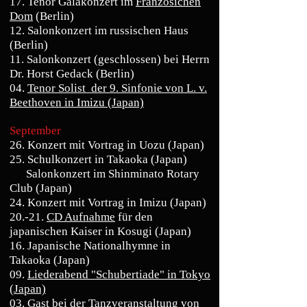
17. Tenor Galakonzert im
Französichen
Dom
(Berlin)
12. Salonkonzert im russischen Haus
(Berlin)
11. Salonkonzert (geschlossen) bei Herrn
Dr. Horst Gedack (Berlin)
04.
Tenor Solist der 9. Sinfonie von L. v.
Beethoven in Imizu (Japan)
September
26. Konzert mit Vortrag in Uozu (Japan)
25. Schulkonzert in Takaoka (Japan)
Salonkonzert im Shinminato Rotary
Club (Japan)
24. Konzert mit Vortrag in Imizu (Japan)
20.-21.
CD Aufnahme
für den
japanischen Kaiser in Kosugi (Japan)
16. Japanische Nationalhymne in
Takaoka (Japan)
09.
Liederabend "Schubertiade" in Tokyo
(Japan)
03. Gast bei der
Tanzveranstaltung
von