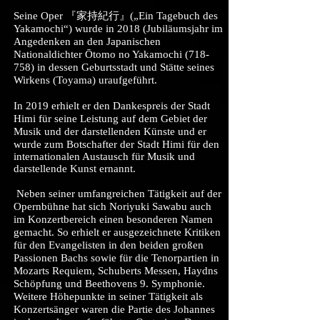
Seine Oper 『家持紀行』(„Ein Tagebuch des
Yakamochi“) wurde in 2018 (Jubiläumsjahr im
Angedenken an den Japanischen
Nationaldichter Ōtomo no Yakamochi (718-
758) in dessen Geburtsstadt und Stätte seines
Wirkens (Toyama) uraufgeführt.
In 2019 erhielt er den Dankespreis der Stadt
Himi für seine Leistung auf dem Gebiet der
Musik und der darstellenden Künste und
er
wurde zum Botschafter der Stadt Himi für den
internationalen Austausch für Musik und
darstellende Kunst ernannt.
Neben seiner umfangreichen Tätigkeit auf der
Opernbühne hat sich Noriyuki Sawabu auch
im Konzertbereich einen besonderen Namen
gemacht. So erhielt er ausgezeichnete Kritiken
für den Evangelisten in den beiden großen
Passionen Bachs sowie für die Tenorpartien in
Mozarts Requiem, Schuberts Messen, Haydns
Schöpfung und Beethovens 9. Symphonie.
Weitere Höhepunkte in seiner Tätigkeit als
Konzertsänger waren die Partie des Johannes