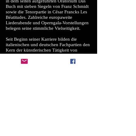
in dem selten aufgeführten Oratorium Das
Buch mit sieben Siegeln von Franz Schmidt
sowie die Tenorpartie in César Francks Les
Béatitudes. Zahlreiche europaweite
Liederabende und Operngala-Vorstellungen
belegen seine stimmliche Vielseitigkeit.
Seit Beginn seiner Karriere bilden die
italienischen und deutschen Fachpartien den
Kern der künstlerischen Tätigkeit von
Noriyuki Sawabu. Gegenwärtig konzentriert
er sich auf spezielle Charakterpartien wie zum
Beispiel Richard Wagner (David, Mime,
Loge), Richard Strauss (Brighella, Jude) und
Alban Berg (Hauptmann, Alva), sowie - mit
einem absoluten Gehör ausgestattet - für
zeitgenössische Werke. So sang er in der
Spielzeit 2015/16 den Jeržy in der
zeitgenössischen Oper Geschichte von Oscar
Strasnoy sowie in der Spielzeit 2016/17 die
Rollen des Johannson sowie des Oberst in der
Oper Die Gespenstersonate von Aribert
Reimann an der Berliner Staatsoper unter den
Linden im Schillertheater.