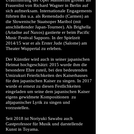
Uraufführung der Oper Männerlist grösser als
Frauenlist von Richard Wagner in Berlin auf
sich aufmerksam. Internationale Engagements
führten ihn u.a. als Remendado (Carmen) an
die Slowenische Staatsoper Maribol (mit
anschließender Japan-Tournee). Als Brighella
(Ariadne auf Naxos) gastierte er beim Pacific
Music Festival Sapporo. In der Spielzeit
2014/15 war er als Erster Jude (Salome) am
Theater Wuppertal zu erleben.
Der Künstler wird auch in seiner japanischen
Heimat hochgeschätzt: 2015 wurde ihm die
besondere Ehre zuteil, bei den bedeutenden
Umizukuri Feierlichkeiten des Kaiserhauses
für den japanischen Kaiser zu singen. In 2017
wurde er erneut zu diesen Festlichkeiten
eingeladen um seine dem japanischen Kaiser
eigens gewidmete Kompositionen zu
altjapanischer Lyrik zu singen und
vorzustellen.
Seit 2018 ist Noriyuki Sawabu auch
Gastprofessor für Musik und darstellende
Kunst in Toyama.