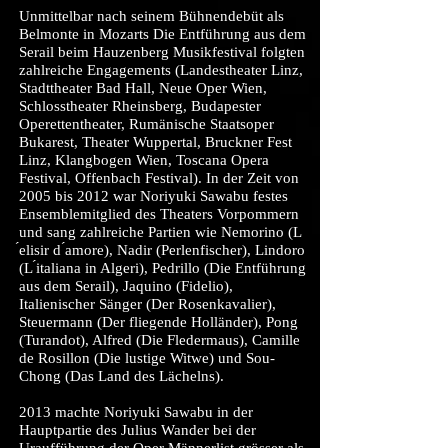
Unmittelbar nach seinem Bühnendebüt als
Belmonte in Mozarts Die Entführung aus dem
Serail beim Hauzenberg Musikfestival folgten
zahlreiche Engagements (Landestheater Linz,
Stadttheater Bad Hall, Neue Oper Wien,
Schlosstheater Rheinsberg, Budapester
Operettentheater, Rumänische Staatsoper
Bukarest, Theater Wuppertal, Bruckner Fest
Linz, Klangbogen Wien, Toscana Opera
Festival, Offenbach Festival). In der Zeit von
2005 bis 2012 war Noriyuki Sawabu festes
Ensemblemitglied des Theaters Vorpommern
und sang zahlreiche Partien wie Nemorino (L
́elisir d ́amore), Nadir (Perlenfischer), Lindoro
(L ́italiana in Algeri), Pedrillo (Die Entführung
aus dem Serail), Jaquino (Fidelio),
Italienischer Sänger (Der Rosenkavalier),
Steuermann (Der fliegende Holländer), Pong
(Turandot), Alfred (Die Fledermaus), Camille
de Rosillon (Die lustige Witwe) und Sou-
Chong (Das Land des Lächelns).
2013 machte Noriyuki Sawabu in der
Hauptpartie des Julius Wander bei der