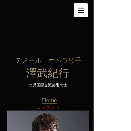
テノール オペラ歌手
​澤武紀行
氷見国際交流芸術大使
Home
コンタクト