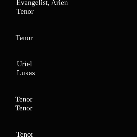
angelist, Arien
nor
nor
iel
kas
or
enor
nor