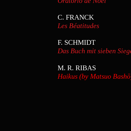
Oratorio de Noël
Te
C. FRANC
Les Béatitudes
T
F. SCHMIDT
Das Buch mit sieben Sieg
M. R. RIBAS
Haikus (by Matsuo Bashō