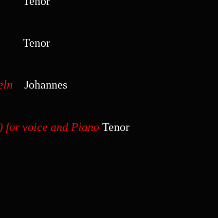
nor
K
enor
eln
Johannes
) for voice and Piano
Tenor