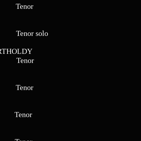
nor
N
r solo
ARTHOLDY
nor
F
nor
nor