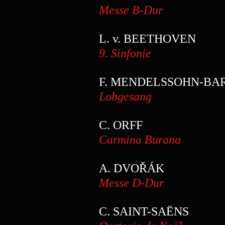
Messe B-Dur
Te
L. v. BEETHOVE
9. Sinfonie
Teno
F. MENDELSSOHN-B
Lobgesang
Te
C. ORF
Carmina Burana
Te
A. DVOŘÁK
Messe D-Dur
Te
C. SAINT-SAËNS