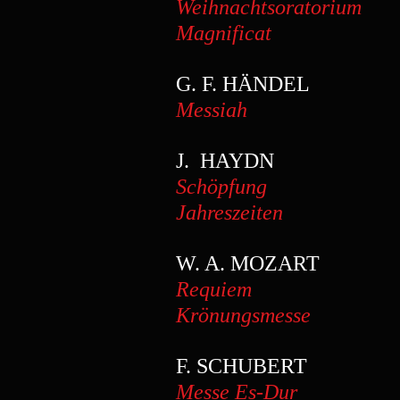
Weihnachtsoratorium
Ev
Magnificat
Te
G. F. HÄNDEL
Messiah
Te
J. HAYDN
Schöpfung
Ur
Jahreszeiten
Lu
W. A. MOZART
Requiem
Ten
Krönungsmesse
T
F. SCHUBERT
Messe Es-Dur
Te